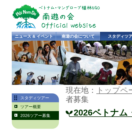
ニュース & イベント
南遊の会について
スタディツ
現在地：
トップペ
者募集
スタディツアー
ツアー概要
2026ベトナ
2026ツアー募集