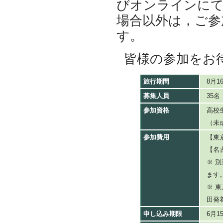
びオンラインに
場合以外は，ご参
す。
皆様の参加をお
旅行期間
8月
募集人員
35
参加資格
高校
（未
参加費用
【東
【名
※ 
ます
※ 
田発
申し込み期限
6月