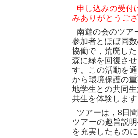
申し込みの受付
みありがとうご
南遊の会のツア
参加者とほぼ同数
協働で，荒廃した
森に緑を回復させ
す。この活動を通
から環境保護の重
地学生との共同生
共生を体験します
ツアーは，8日
ツアーの趣旨説明
を充実したものに