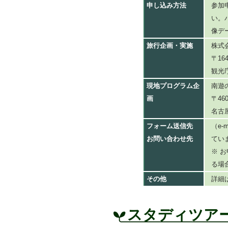
申し込み方法
参加
い。
像デ
旅行企画・実施
株式
〒16
観光
現地プログラム企
南遊
画
〒46
名古
フォーム送信先
（e-
お問い合わせ先
てい
※ 
る場
その他
詳細
スタディツア